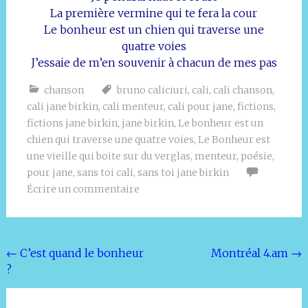
La première vermine qui te fera la cour
Le bonheur est un chien qui traverse une
quatre voies
J’essaie de m’en souvenir à chacun de mes pas
chanson
bruno caliciuri
,
cali
,
cali chanson
,
cali jane birkin
,
cali menteur
,
cali pour jane
,
fictions
,
fictions jane birkin
,
jane birkin
,
Le bonheur est un
chien qui traverse une quatre voies
,
Le Bonheur est
une vieille qui boite sur du verglas
,
menteur
,
poésie
,
pour jane
,
sans toi cali
,
sans toi jane birkin
Écrire un commentaire
Navigation
←
C’est quand le bonheur
Montréal 4.am
→
?
de
l'article