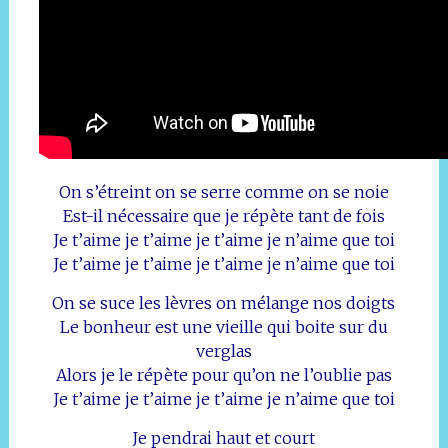
On s’étreint on se serre comme on se noie
Est-il nécessaire que je répète tant de fois
Je t’aime je t’aime je t’aime je n’aime que toi
Je t’aime je t’aime je t’aime je n’aime que toi
On se suce les lèvres on mélange nos doigts
Le bonheur est une vieille qui boite sur du
verglas
Alors je le répète pour qu’on ne l’oublie pas
Je t’aime je t’aime je t’aime je n’aime que toi
Je pendrai haut et court