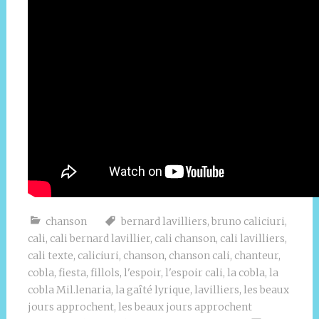
chanson
bernard lavilliers
,
bruno caliciuri
,
cali
,
cali bernard lavillier
,
cali chanson
,
cali lavilliers
,
cali texte
,
caliciuri
,
chanson
,
chanson cali
,
chanteur
,
cobla
,
fiesta
,
fillols
,
l'espoir
,
l'espoir cali
,
la cobla
,
la
cobla Mil.lenaria
,
la gaîté lyrique
,
lavilliers
,
les beaux
jours approchent
,
les beaux jours approchent