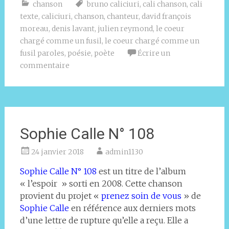
chanson
bruno caliciuri
,
cali chanson
,
cali
texte
,
caliciuri
,
chanson
,
chanteur
,
david françois
moreau
,
denis lavant
,
julien reymond
,
le coeur
chargé comme un fusil
,
le coeur chargé comme un
fusil paroles
,
poésie
,
poète
Écrire un
commentaire
Sophie Calle N° 108
24 janvier 2018
admin1130
Sophie Calle N° 108
est un titre de l’album
« l’espoir » sorti en 2008. Cette chanson
provient du projet «
prenez soin de vous
» de
Sophie Calle
en référence aux derniers mots
d’une lettre de rupture qu’elle a reçu. Elle a