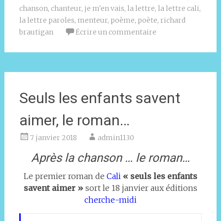
chanson
,
chanteur
,
je m'en vais
,
la lettre
,
la lettre cali
,
la lettre paroles
,
menteur
,
poème
,
poète
,
richard
brautigan
Écrire un commentaire
Seuls les enfants savent
aimer, le roman…
7 janvier 2018
admin1130
Après la chanson … le roman…
Le premier roman de
Cali
« seuls les enfants
savent aimer »
sort le 18 janvier aux éditions
cherche-midi