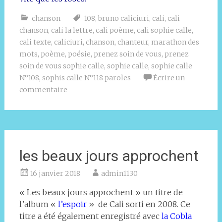
chanson
108
,
bruno caliciuri
,
cali
,
cali
chanson
,
cali la lettre
,
cali poème
,
cali sophie calle
,
cali texte
,
caliciuri
,
chanson
,
chanteur
,
marathon des
mots
,
poème
,
poésie
,
prenez soin de vous
,
prenez
soin de vous sophie calle
,
sophie calle
,
sophie calle
N°108
,
sophis calle N°118 paroles
Écrire un
commentaire
les beaux jours approchent
16 janvier 2018
admin1130
« Les beaux jours approchent » un titre de
l’album «
l’espoir
» de Cali sorti en 2008. Ce
titre a été également enregistré avec
la Cobla