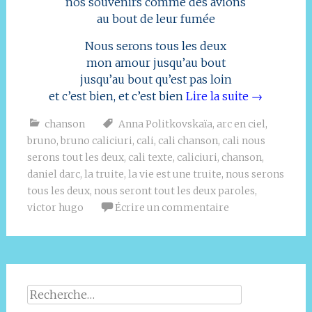
nos souvenirs comme des avions
au bout de leur fumée
Nous serons tous les deux
mon amour jusqu’au bout
jusqu’au bout qu’est pas loin
et c’est bien, et c’est bien
Lire la suite
→
chanson
Anna Politkovskaïa
,
arc en ciel
,
bruno
,
bruno caliciuri
,
cali
,
cali chanson
,
cali nous
serons tout les deux
,
cali texte
,
caliciuri
,
chanson
,
daniel darc
,
la truite
,
la vie est une truite
,
nous serons
tous les deux
,
nous seront tout les deux paroles
,
victor hugo
Écrire un commentaire
Rechercher :