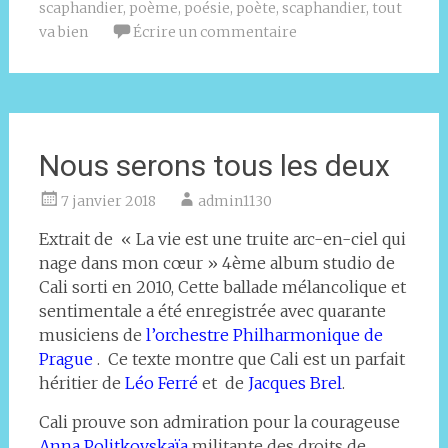
scaphandier
,
poème
,
poésie
,
poète
,
scaphandier
,
tout
va bien
Écrire un commentaire
Nous serons tous les deux
7 janvier 2018
admin1130
Extrait de « La vie est une truite arc-en-ciel qui
nage dans mon cœur » 4ème album studio de
Cali sorti en 2010, Cette ballade mélancolique et
sentimentale a été enregistrée avec quarante
musiciens de
l’orchestre Philharmonique de
Prague
. Ce texte montre que Cali est un parfait
héritier de
Léo Ferré
et de
Jacques Brel
.
Cali prouve son admiration pour la courageuse
Anna Politkovskaïa
militante des droits de