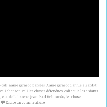
 cali
,
annie girardo paroles
,
Annie girardot
,
annie girardot
cali chanson
,
cali les choses défendues
,
cali seuls les enfants
r
,
claude Lelouche
,
jean-Paul Belmondo
,
les choses
Écrire un commentaire