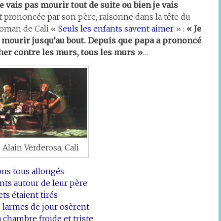
ne vais pas mourir tout de suite ou bien je vais
t prononcée par son père, raisonne dans la tête du
roman de Cali «
Seuls les enfants savent aimer
» :
« Je
is mourir jusqu’au bout. Depuis que papa a prononcé
ocher contre les murs, tous les murs »
…
, Alain Verderosa, Cali
ons tous allongés
nts autour de leur père
ts étaient tirés
 larmes de jour osèrent
a chambre froide et triste