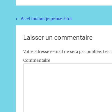
Navigation
←
A cet instant je pense à toi
de
l'article
Laisser un commentaire
Votre adresse e-mail ne sera pas publiée.
Les 
Commentaire