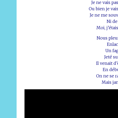
Je ne vais pa
Ou bien je vai
Je ne me souv
Ni de
Moi, j’étai
Nous pleur
Enlac
Un fa
Jeté su
Il venait 
En déb
On ne se r
Mais ja