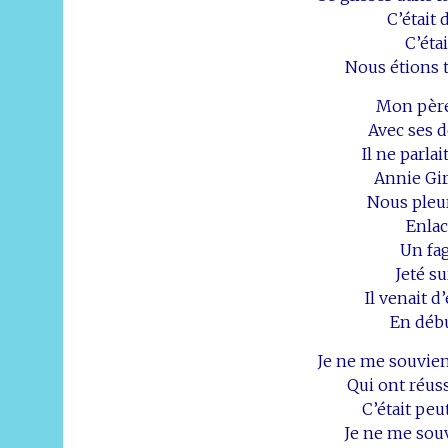
C’était 
C’éta
Nous étions t
Mon père
Avec ses d
Il ne parl
Annie Gir
Nous pleur
Enlac
Un fa
Jeté su
Il venait 
En déb
Je ne me souvie
Qui ont réuss
C’était peu
Je ne me sou