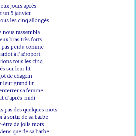
deux jours après
it un 5 janvier
ous les cinq allongés
 nous rassembla
eux bras très forts
ait pas perdu comme
ardot à l’aéroport
ions tous les cinq
és sur leur lit
got de chagrin
r leur grand lit
d’enterrer sa femme
ut d’après-midi
ns pas des quelques mots
i à sortir de sa barbe
t-être de jolis mots
viens que de sa barbe