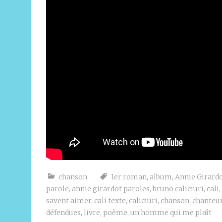
chanson
1er roman
,
album
,
Annie Girardo
parole
,
annie girardot paroles
,
bruno caliciuri
,
cali
,
savent aimer
,
cali texte
,
caliciuri
,
chanson
,
chanteu
défendues
,
livre
,
poème
,
un homme qui me plaît