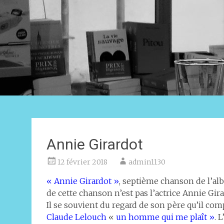
Annie Girardot
12 février 2018
admin1130
« Annie Girardot »
, septième chanson de l’a
de cette chanson n’est pas l’actrice Annie Gira
Il se souvient du regard de son père qu’il com
Claude Lelouch
«
un homme qui me plaît »
. 